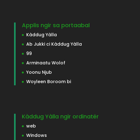
Sa kàddu laa gis, di ko dunde,
sa kàddu di ma bégal,
bànneexal sama xol.
Yaw Aji Sax ji Boroom gàngoor yi, déy,
sa tur lañu ma tudde.
Yeremi
15:16
Applis ngir sa portaabal
Kàddug Yàlla
Ab Jukki ci Kàddug Yàlla