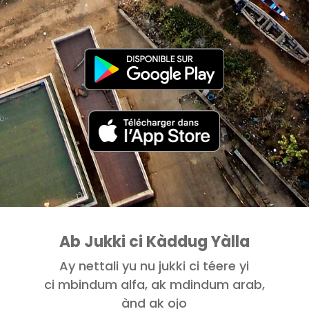
Ab Jukki ci Kàddug Yàlla
Ay nettali yu nu jukki ci téere yi
ci mbindum alfa, ak mdindum arab,
ànd ak ojo