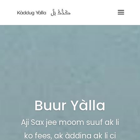
Buur Yàlla
Aji Sax jee moom suuf ak li
ko fees, ak àddina ak li ci