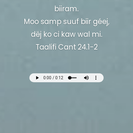
biiram.
Moo samp suuf biir géej,
dëj ko ci kaw wal mi.
Taalifi Cant 24.1-2